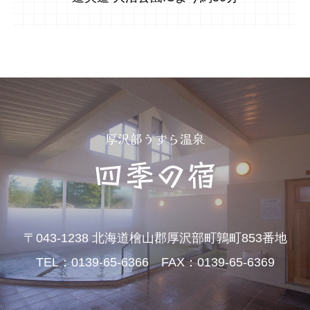
厚沢部うずら温泉
四季の宿
〒043-1238 北海道檜山郡厚沢部町鶉町853番地
TEL：0139-65-6366 FAX：0139-65-6369